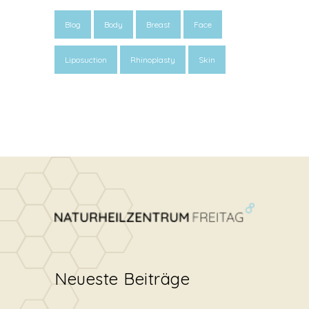
Blog
Body
Breast
Face
Liposuction
Rhinoplasty
Skin
Neueste Beiträge