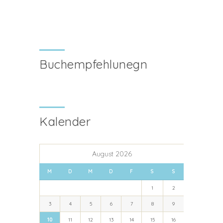
Buchempfehlunegn
Kalender
August 2026
M
D
M
D
F
S
S
1
2
3
4
5
6
7
8
9
10
11
12
13
14
15
16