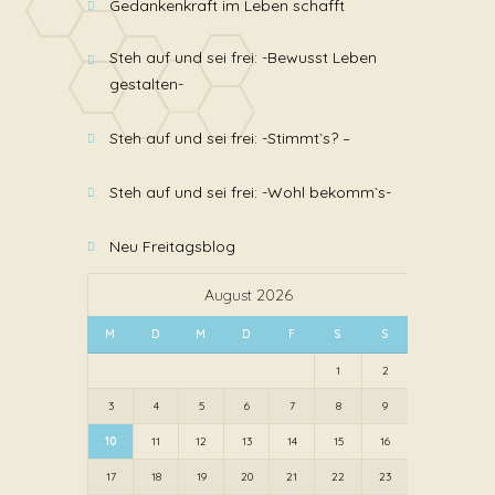
Gedankenkraft im Leben schafft
Steh auf und sei frei: -Bewusst Leben
gestalten-
Steh auf und sei frei: -Stimmt`s? –
Steh auf und sei frei: -Wohl bekomm`s-
Neu Freitagsblog
August 2026
M
D
M
D
F
S
S
1
2
3
4
5
6
7
8
9
10
11
12
13
14
15
16
17
18
19
20
21
22
23