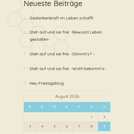
Neueste Beiträge
Gedankenkraft im Leben schafft
Steh auf und sei frei: -Bewusst Leben
gestalten-
Steh auf und sei frei: -Stimmt`s? –
Steh auf und sei frei: -Wohl bekomm`s-
Neu Freitagsblog
August 2026
M
D
M
D
F
S
S
1
2
3
4
5
6
7
8
9